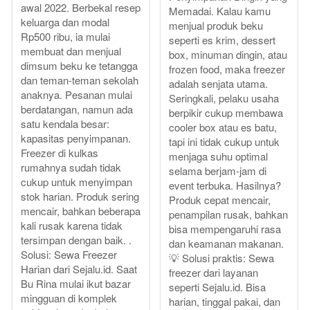
awal 2022. Berbekal resep
Memadai. Kalau kamu
keluarga dan modal
menjual produk beku
Rp500 ribu, ia mulai
seperti es krim, dessert
membuat dan menjual
box, minuman dingin, atau
dimsum beku ke tetangga
frozen food, maka freezer
dan teman-teman sekolah
adalah senjata utama.
anaknya. Pesanan mulai
Seringkali, pelaku usaha
berdatangan, namun ada
berpikir cukup membawa
satu kendala besar:
cooler box atau es batu,
kapasitas penyimpanan.
tapi ini tidak cukup untuk
Freezer di kulkas
menjaga suhu optimal
rumahnya sudah tidak
selama berjam-jam di
cukup untuk menyimpan
event terbuka. Hasilnya?
stok harian. Produk sering
Produk cepat mencair,
mencair, bahkan beberapa
penampilan rusak, bahkan
kali rusak karena tidak
bisa mempengaruhi rasa
tersimpan dengan baik. .
dan keamanan makanan.
Solusi: Sewa Freezer
💡 Solusi praktis: Sewa
Harian dari Sejalu.id. Saat
freezer dari layanan
Bu Rina mulai ikut bazar
seperti Sejalu.id. Bisa
mingguan di komplek
harian, tinggal pakai, dan