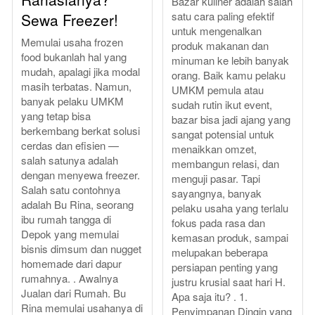
Bazar kuliner adalah salah
satu cara paling efektif
Sewa Freezer!
untuk mengenalkan
Memulai usaha frozen
produk makanan dan
food bukanlah hal yang
minuman ke lebih banyak
mudah, apalagi jika modal
orang. Baik kamu pelaku
masih terbatas. Namun,
UMKM pemula atau
banyak pelaku UMKM
sudah rutin ikut event,
yang tetap bisa
bazar bisa jadi ajang yang
berkembang berkat solusi
sangat potensial untuk
cerdas dan efisien —
menaikkan omzet,
salah satunya adalah
membangun relasi, dan
dengan menyewa freezer.
menguji pasar. Tapi
Salah satu contohnya
sayangnya, banyak
adalah Bu Rina, seorang
pelaku usaha yang terlalu
ibu rumah tangga di
fokus pada rasa dan
Depok yang memulai
kemasan produk, sampai
bisnis dimsum dan nugget
melupakan beberapa
homemade dari dapur
persiapan penting yang
rumahnya. . Awalnya
justru krusial saat hari H.
Jualan dari Rumah. Bu
Apa saja itu? . 1.
Rina memulai usahanya di
Penyimpanan Dingin yang