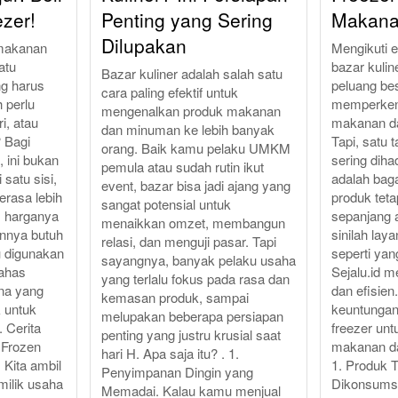
zer!
Penting yang Sering
Makana
Dilupakan
makanan
Mengikuti 
atu
bazar kulin
Bazar kuliner adalah salah satu
ng harus
peluang be
cara paling efektif untuk
 perlu
memperken
mengenalkan produk makanan
i, atau
makanan d
dan minuman ke lebih banyak
 Bagi
Tapi, satu
orang. Baik kamu pelaku UMKM
 ini bukan
sering diha
pemula atau sudah rutin ikut
 satu sisi,
adalah ba
event, bazar bisa jadi ajang yang
terasa lebih
produk teta
sangat potensial untuk
in, harganya
sepanjang 
menaikkan omzet, membangun
annya butuh
sinilah lay
relasi, dan menguji pasar. Tapi
u digunakan
seperti yan
sayangnya, banyak pelaku usaha
bahas
Sejalu.id m
yang terlalu fokus pada rasa dan
ana yang
dan efisien.
kemasan produk, sampai
 untuk
keuntunga
melupakan beberapa persiapan
 Cerita
freezer un
penting yang justru krusial saat
 Frozen
makanan d
hari H. Apa saja itu? . 1.
 Kita ambil
1. Produk 
Penyimpanan Dingin yang
milik usaha
Dikonsumsi
Memadai. Kalau kamu menjual