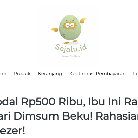
me
Produk
Keranjang
Konfirmasi Pembayaran
L
al Rp500 Ribu, Ibu Ini R
ari Dimsum Beku! Rahasia
ezer!