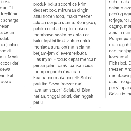
 beku
suhu makan
produk beku seperti es krim,
mur. Di
selama even
dessert box, minuman dingin,
 kepikiran
penting aga
atau frozen food, maka freezer
st seharga
terjaga, te
adalah senjata utama. Seringkali,
etelah
daging, mak
pelaku usaha berpikir cukup
ata belum
atau minum
membawa cooler box atau es
odal.
Penyimpana
batu, tapi ini tidak cukup untuk
 penjualan
mencegah 
menjaga suhu optimal selama
gan di
dan menja
berjam-jam di event terbuka.
Lalu, Mbak
konsumsi. .
Hasilnya? Produk cepat mencair,
eezer dari
Fleksibel.
penampilan rusak, bahkan bisa
i sewa
freezer, An
mempengaruhi rasa dan
an ikut
membawa pe
keamanan makanan. 💡 Solusi
e sewa
atau mengat
praktis: Sewa freezer dari
penyimpan
layanan seperti Sejalu.id. Bisa
Sejalu.id 
harian, tinggal pakai, dan nggak
perlu