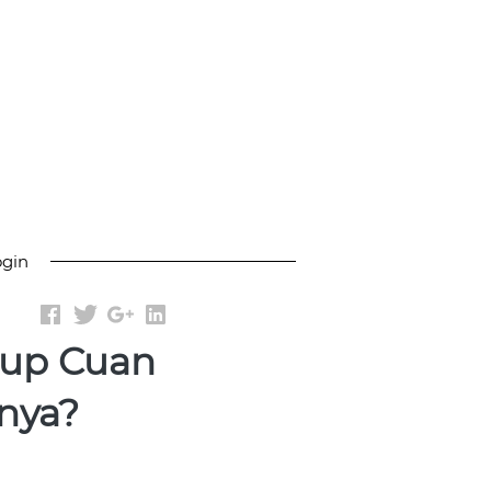
ogin
aup Cuan
nya?