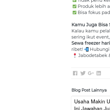
 Tidak perlu ke
 Produk lebih 
 Bisa fokus pa
Kamu Juga Bisa S
Kalau kamu pelak
Sewa freezer har
ribet! 
 Hubungi 
 Jabodetabek &
Blog Post Lainnya
Usaha Makin U
Ini Jawaban Juj