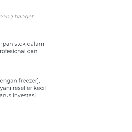
pang banget. 
impan stok dalam 
rofesional dan 
ngan freezer), 
ni reseller kecil 
rus investasi 