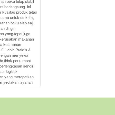
an beku tetap stabil
t berlangsung. Ini
r kualitas produk tetap
rutama untuk es krim,
anan beku siap saji,
an dingin.
n yang tepat juga
kerusakan makanan
ga keamanan
 2. Lebih Praktis &
 Dengan menyewa
da tidak perlu repot
rlengkapan sendiri
ur logistik
an yang merepotkan.
menyediakan layanan