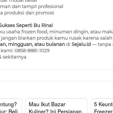
luar modal besar

aman dan tampil profesional

da produksi dan promosi  
ukses Seperti Bu Rina!
u usaha frozen food, minuman dingin, atau mak
ian, mingguan, atau bulanan
 di 
Sejalu.id
 — tanpa 
kami: 0858-8881-1029

 sekitarnya
ntung?
Mau Ikut Bazar
5 Keun
ur: Beli
Kuliner? Ini Persiapan
Freezer