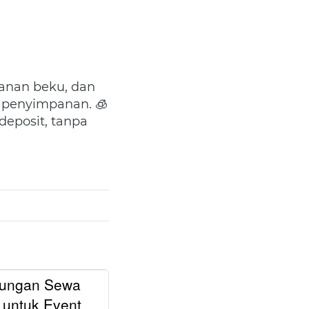
anan beku, dan 
sering ikut event, jangan biarkan produk kamu rusak karena salah penyimpanan. 🧊 
deposit, tanpa 
tungan Sewa
 untuk Event