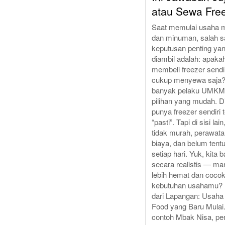
atau Sewa Free
Saat memulai usaha 
dan minuman, salah s
keputusan penting ya
diambil adalah: apakah
membeli freezer sendir
cukup menyewa saja?
banyak pelaku UMKM,
pilihan yang mudah. Di
punya freezer sendiri 
“pasti”. Tapi di sisi la
tidak murah, perawat
biaya, dan belum tent
setiap hari. Yuk, kita 
secara realistis — m
lebih hemat dan cocok
kebutuhan usahamu? .
dari Lapangan: Usaha
Food yang Baru Mulai.
contoh Mbak Nisa, pe