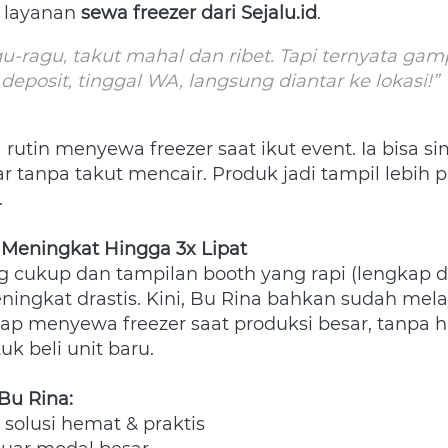
layanan 
sewa freezer dari Sejalu.id
. 
u-ragu, takut mahal dan ribet. Tapi ternyata gam
eposit, tinggal WA, langsung diantar ke lokasi!”

a rutin menyewa freezer saat ikut event. Ia bisa s
r tanpa takut mencair. Produk jadi tampil lebih p
  
 Meningkat Hingga 3x Lipat
 cukup dan tampilan booth yang rapi (lengkap de
ngkat drastis. Kini, Bu Rina bahkan sudah melaya
tetap menyewa freezer saat produksi besar, tanpa ha
k beli unit baru.  
 Bu Rina:
 solusi hemat & praktis
