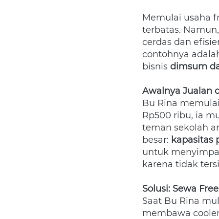
Memulai usaha fr
terbatas. Namun,
cerdas dan efisi
contohnya adala
bisnis 
dimsum d
Awalnya Jualan 
Bu Rina memulai 
Rp500 ribu, ia 
teman sekolah a
besar: 
kapasitas
untuk menyimpan 
karena tidak ter
Solusi: Sewa Free
Saat Bu Rina mul
membawa cooler b