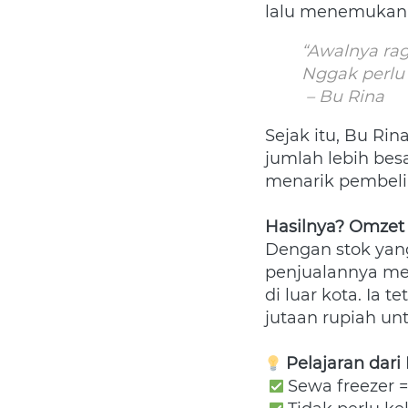
lalu menemukan 
“Awalnya rag
Nggak perlu d
 – Bu Rina 
Sejak itu, Bu Rin
jumlah lebih besa
menarik pembeli.
Hasilnya? Omzet
Dengan stok yang
penjualannya meni
di luar kota. Ia 
jutaan rupiah untu
Pelajaran dari
 Sewa freezer =