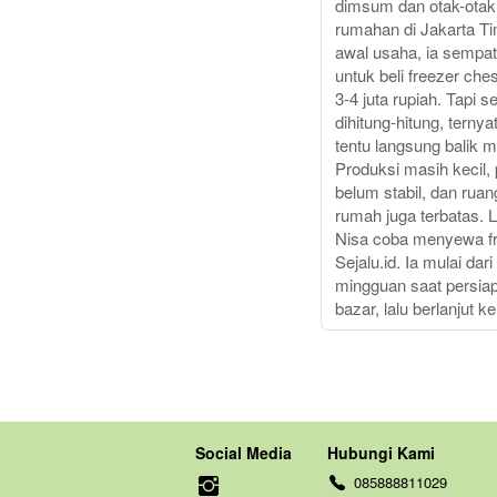
dimsum dan otak-otak
rumahan di Jakarta Ti
awal usaha, ia sempat
untuk beli freezer che
3-4 juta rupiah. Tapi s
dihitung-hitung, terny
tentu langsung balik m
Produksi masih kecil,
belum stabil, dan ruan
rumah juga terbatas. 
Nisa coba menyewa fr
Sejalu.id. Ia mulai dar
mingguan saat persiap
bazar, lalu berlanjut k
Social Media
Hubungi Kami
085888811029