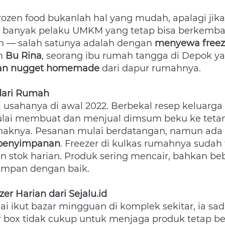
ozen food bukanlah hal yang mudah, apalagi jika
 banyak pelaku UMKM yang tetap bisa berkembang
en — salah satunya adalah dengan 
menyewa freez
h 
Bu Rina
, seorang ibu rumah tangga di Depok y
an nugget homemade
 dari dapur rumahnya.  
dari Rumah
usahanya di awal 2022. Berbekal resep keluarga
mulai membuat dan menjual dimsum beku ke tet
naknya. Pesanan mulai berdatangan, namun ada s
 penyimpanan
. Freezer di kulkas rumahnya sudah 
stok harian. Produk sering mencair, bahkan bebe
simpan dengan baik.  
zer Harian dari Sejalu.id
ai ikut bazar mingguan di komplek sekitar, ia sa
ox tidak cukup untuk menjaga produk tetap beku