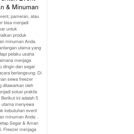
n & Minuman
event, pameran, atau
er bisa menjadi
sar untuk
alkan produk
an minuman Anda.
 tantangan utama yang
dapi pelaku usaha
gaimana menjaga
p dingin dan segar
acara berlangsung. Di
anan sewa freezer
g ditawarkan oleh
enjadi solusi praktis
 Berikut ini adalah 5
n utama menyewa
tuk kebutuhan event
an minuman Anda: .
Tetap Segar & Aman
. Freezer menjaga