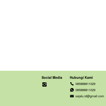
Social Media
Hubungi Kami
085888811029
085888811029
sejalu.id@gmail.com